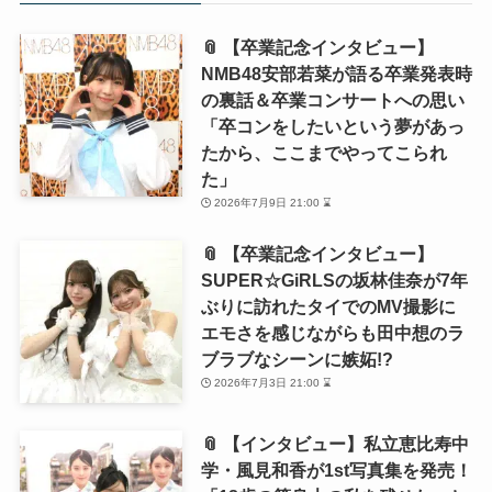
📎 【卒業記念インタビュー】
NMB48安部若菜が語る卒業発表時
の裏話＆卒業コンサートへの思い
「卒コンをしたいという夢があっ
たから、ここまでやってこられ
た」
2026年7月9日 21:00 ⌛
📎 【卒業記念インタビュー】
SUPER☆GiRLSの坂林佳奈が7年
ぶりに訪れたタイでのMV撮影に
エモさを感じながらも田中想のラ
ブラブなシーンに嫉妬!?
2026年7月3日 21:00 ⌛
📎 【インタビュー】私立恵比寿中
学・風見和香が1st写真集を発売！