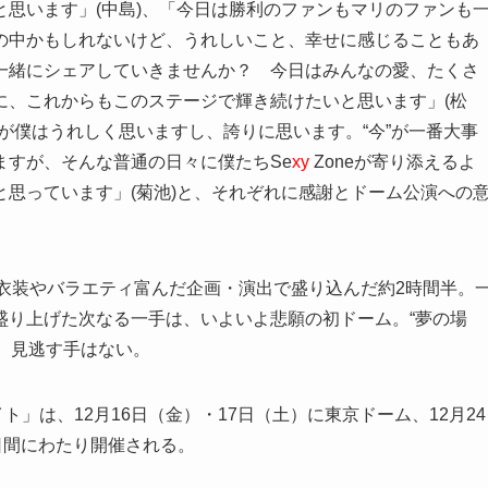
思います」(中島)、「今日は勝利のファンもマリのファンも
の中かもしれないけど、うれしいこと、幸せに感じることもあ
一緒にシェアしていきませんか？ 今日はみんなの愛、たくさ
に、これからもこのステージで輝き続けたいと思います」(松
が僕はうれしく思いますし、誇りに思います。“今”が一番大事
ますが、そんな普通の日々に僕たちSe
xy
Zoneが寄り添えるよ
思っています」(菊池)と、それぞれに感謝とドーム公演への
の衣装やバラエティ富んだ企画・演出で盛り込んだ約2時間半。
盛り上げた次なる一手は、いよいよ悲願の初ドーム。“夢の場
今、見逃す手はない。
イト」は、12月16日（金）・17日（土）に東京ドーム、12月24
日間にわたり開催される。