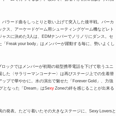
、バラード曲をしっとりと歌い上げて突入した後半戦。バーカ
ックス、アーケードゲーム用シューティングゲーム機などレト
ャスに決めた3人は、EDMナンバーでノリノリにダンス。セ
eak your body」はメンバーが躍動する毎に、勢いよくし
うブロックではメンバーが初期の箱型携帯電話を下げて歌うユニ
場した〈サラリーマンコーナー〉は再びステージ上での生着替
で華やかに。水の演出で魅せた「Forever Gold」、力強
となった「Dream」はSe
xy
Zoneの絆を感じることが出来る
発表。たどり着いたその大きなステージに、Sexy Loversと