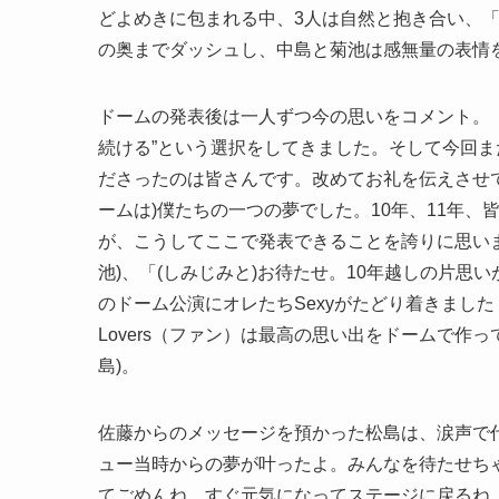
どよめきに包まれる中、3人は自然と抱き合い、「
の奥までダッシュし、中島と菊池は感無量の表情
ドームの発表後は一人ずつ今の思いをコメント。「
続ける”という選択をしてきました。そして今回ま
ださったのは皆さんです。改めてお礼を伝えさせて
ームは)僕たちの一つの夢でした。10年、11年
が、こうしてここで発表できることを誇りに思いま
池)、「(しみじみと)お待たせ。10年越しの片思
のドーム公演にオレたちSexyがたどり着きました
Lovers（ファン）は最高の思い出をドームで作
島)。
佐藤からのメッセージを預かった松島は、涙声で
ュー当時からの夢が叶ったよ。みんなを待たせち
てごめんね。すぐ元気になってステージに戻るね