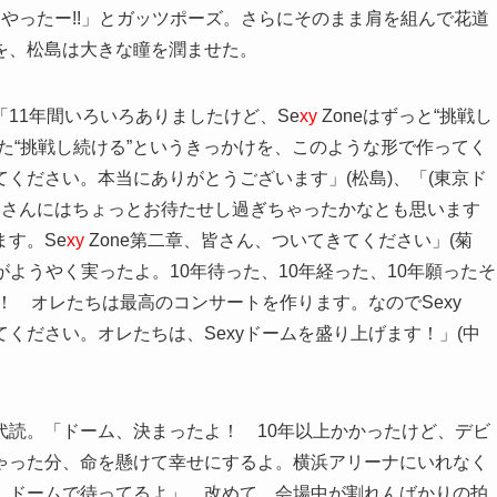
やったー!!」とガッツポーズ。さらにそのまま肩を組んで花道
を、松島は大きな瞳を潤ませた。
11年間いろいろありましたけど、Se
xy
Zoneはずっと“挑戦し
た“挑戦し続ける”というきっかけを、このような形で作ってく
ください。本当にありがとうございます」(松島)、「(東京ド
、皆さんにはちょっとお待たせし過ぎちゃったかなとも思います
す。Se
xy
Zone第二章、皆さん、ついてきてください」(菊
いがようやく実ったよ。10年待った、10年経った、10年願ったそ
！ オレたちは最高のコンサートを作ります。なのでSexy
ってください。オレたちは、Sexyドームを盛り上げます！」(中
代読。「ドーム、決まったよ！ 10年以上かかったけど、デビ
ゃった分、命を懸けて幸せにするよ。横浜アリーナにいれなく
。ドームで待ってるよ」。改めて、会場中が割れんばかりの拍