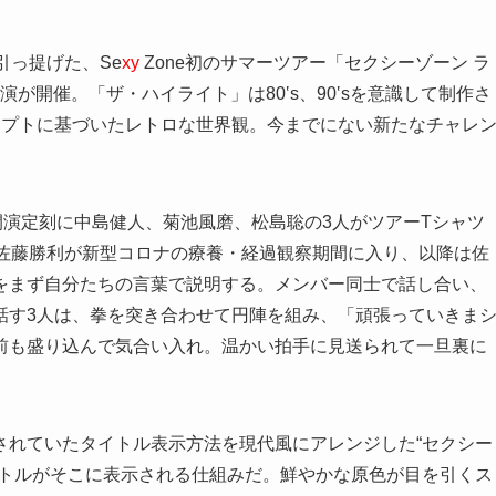
引っ提げた、Se
xy
Zone初のサマーツアー「セクシーゾーン ラ
演が開催。「ザ・ハイライト」は80‛s、90‛sを意識して制作さ
セプトに基づいたレトロな世界観。今までにない新たなチャレ
開演定刻に中島健人、菊池風磨、松島聡の3人がツアーTシャツ
ら佐藤勝利が新型コロナの療養・経過観察期間に入り、以降は佐
をまず自分たちの言葉で説明する。メンバー同士で話し合い、
話す3人は、拳を突き合わせて円陣を組み、「頑張っていきま
前も盛り込んで気合い入れ。温かい拍手に見送られて一旦裏に
されていたタイトル表示方法を現代風にアレンジした“セクシー
イトルがそこに表示される仕組みだ。鮮やかな原色が目を引くス