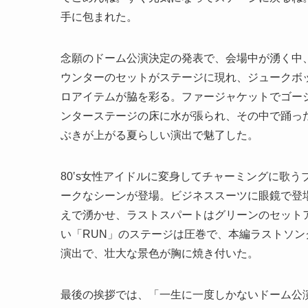
手に包まれた。
念願のドーム公演決定の発表で、会場中が湧く中
ウンターのセットがステージに現れ、ジュークボ
ロアイテムが脇を彩る。ファージャケットでゴージ
ンターステージの床に水が張られ、その中で踊った「Fr
ぶきが上がる夏らしい演出で魅了した。
80‛s女性アイドルに変身してチャーミングに歌
ークなシーンが登場。ビジネススーツに眼鏡で登
えで湧かせ、ラストスパートはグリーンのセットアップ
い「RUN」のステージは圧巻で、本編ラストソング
演出で、壮大な景色が胸に焼き付いた。
最後の挨拶では、「一生に一度しかないドーム公演の