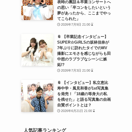
表時の裏話＆卒業コンサートへ
の思い「卒コンをしたいという
夢があったから、ここまでやっ
てこられた」
2026年7月9日 21:00 ⌛
ン
📎 【卒業記念インタビュー】
SUPER☆GiRLSの坂林佳奈が
7年ぶりに訪れたタイでのMV
撮影にエモさを感じながらも田
中想のラブラブなシーンに嫉
妬!?
2026年7月3日 21:00 ⌛
📎 【インタビュー】私立恵比
シ
寿中学・風見和香が1st写真集
を発売！「18歳の等身大の私
を残せた」と語る写真集の自画
自賛ポイントとは？
2026年6月21日 21:00 ⌛
人気記事ランキング