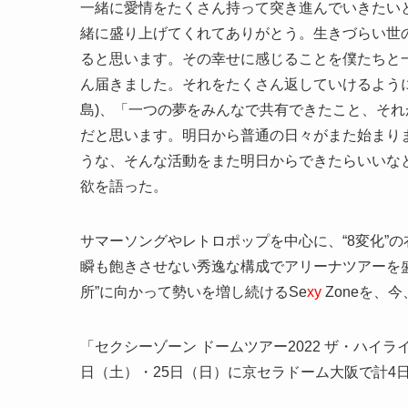
一緒に愛情をたくさん持って突き進んでいきたいと
緒に盛り上げてくれてありがとう。生きづらい世
ると思います。その幸せに感じることを僕たちと
ん届きました。それをたくさん返していけるよう
島)、「一つの夢をみんなで共有できたこと、それ
だと思います。明日から普通の日々がまた始まり
うな、そんな活動をまた明日からできたらいいなと
欲を語った。
サマーソングやレトロポップを中心に、“8変化”
瞬も飽きさせない秀逸な構成でアリーナツアーを
所”に向かって勢いを増し続けるSe
xy
Zoneを、
「セクシーゾーン ドームツアー2022 ザ・ハイラ
日（土）・25日（日）に京セラドーム大阪で計4