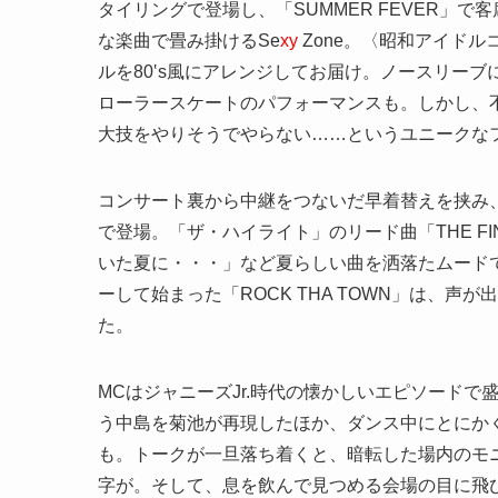
タイリングで登場し、「SUMMER FEVER」
な楽曲で畳み掛けるSe
xy
Zone。〈昭和アイドル
ルを80‛s風にアレンジしてお届け。ノースリーブ
ローラースケートのパフォーマンスも。しかし、
大技をやりそうでやらない……というユニークな
コンサート裏から中継をつないだ早着替えを挟み
で登場。「ザ・ハイライト」のリード曲「THE F
いた夏に・・・」など夏らしい曲を洒落たムード
ーして始まった「ROCK THA TOWN」は、
た。
MCはジャニーズJr.時代の懐かしいエピソード
う中島を菊池が再現したほか、ダンス中にとにか
も。トークが一旦落ち着くと、暗転した場内のモニ
字が。そして、息を飲んで見つめる会場の目に飛び