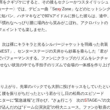
で客席をクギヅケにすると、その後もセクシーかつスタイリッシュ
コーナー〉では、デビュー曲「Se
xy
Zone」などのヒットシン
に短パン、ハチマキなどで80‛sアイドルに扮した彼らは、途中
不慣れなへっぴり腰に場内から笑みがこぼれ、アクロバットの
フェイントでも楽しませた。
、次は裸にキラキラと光るシルバージャケットを羽織った衣装
INEST」、センターステージの天井から紗幕を垂らした「君が
でパフォーマンスする。ファンにクラップのリズムをレクチャ
声が出せない状況の中でも手拍子のリズムで会場の一体感を作り上げ
で盛り上がり。先輩のバックでも大胆に投げキッスをしていたと
く腰を振りがちだったという若かりし日の松島のエピソード
ターに“緊急速報”と浮かび、“さぁ行こう 次の
S
TAGEへ”の
込んだのは“ドーム公演決定”の特大ニュース。ファンが歓喜