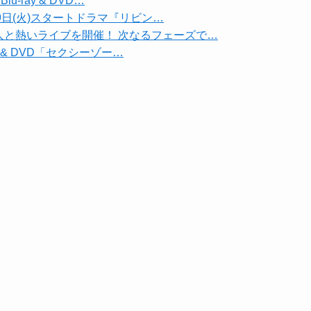
u-ray & DVD…
e」1月9日(火)スタートドラマ『リビン…
000人と熱いライブを開催！ 次なるフェーズで…
ay & DVD「セクシーゾー…