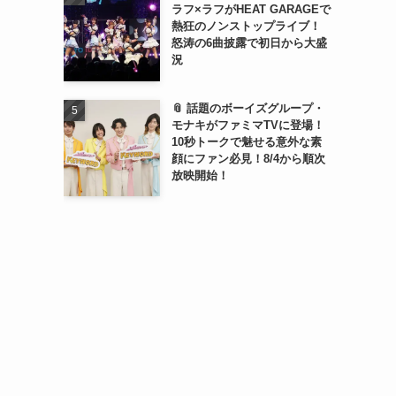
ラフ×ラフがHEAT GARAGEで
熱狂のノンストップライブ！
怒涛の6曲披露で初日から大盛
況
📎 話題のボーイズグループ・
モナキがファミマTVに登場！
10秒トークで魅せる意外な素
顔にファン必見！8/4から順次
放映開始！