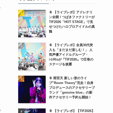
グ
📎 【ライブレポ】アドレナリ
、
ン全開！つばきファクトリーが
TIF2026「HOT STAGE」で見
せつけたハロプロアイドルの真
髄
📎 【ライブレポ】全員30代突
入も「まだまだ楽しむ！」 人
気声優アイドルグループ・
i☆Risが『TIF2026』で圧巻の
ステージを披露
📎 雨宮天 新しい形のライ
ブ”Room Theory”完走！自身
プロデュースのアクセサリーブ
い
ランド「genuine blue」の新
作アクセサリー予約も開始！
文
の
📎 【ライブレポ】【TIF2026】