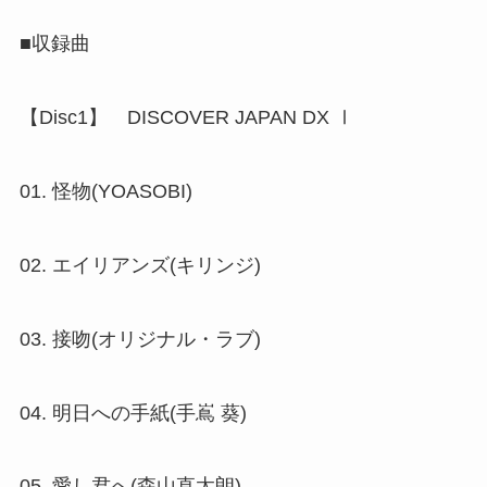
■収録曲
【Disc1】 DISCOVER JAPAN DX Ⅰ
01. 怪物(YOASOBI)
02. エイリアンズ(キリンジ)
03. 接吻(オリジナル・ラブ)
04. 明日への手紙(手嶌 葵)
05. 愛し君へ(森山直太朗)