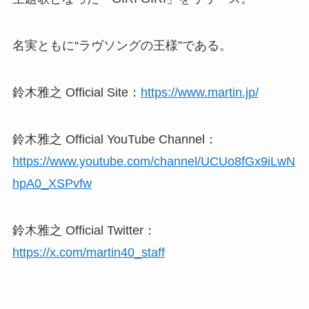
名実ともに“ラヴソングの王様”である。
鈴木雅之 Official Site：
https://www.martin.jp/
鈴木雅之 Official YouTube Channel：
https://www.youtube.com/channel/UCUo8fGx9iLwN
hpA0_XSPvfw
鈴木雅之 Official Twitter：
https://x.com/martin40_staff