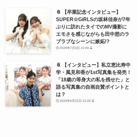
📎 【卒業記念インタビュー】
SUPER☆GiRLSの坂林佳奈が7年
ぶりに訪れたタイでのMV撮影に
エモさを感じながらも田中想のラ
ブラブなシーンに嫉妬!?
2026年7月3日 21:00 ⌛
📎 【インタビュー】私立恵比寿中
学・風見和香が1st写真集を発売！
「18歳の等身大の私を残せた」と
語る写真集の自画自賛ポイントと
は？
2026年6月21日 21:00 ⌛