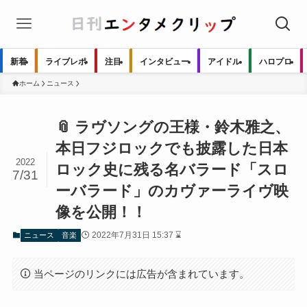
新着
ライブレポ
注目
インタビュー
アイドル
ハロプロ
ホーム
ニュース
📎 ラヴソングの王様・鈴木雅之、
本日フジロックでも披露した日本
2022
ロック史に残る名バラード「スロ
7/31
ーバラード」のカヴァーライヴ映
像を公開！！
2022年7月31日 15:37 ⌛
ニュース
音楽
当ページのリンクには広告が含まれています。