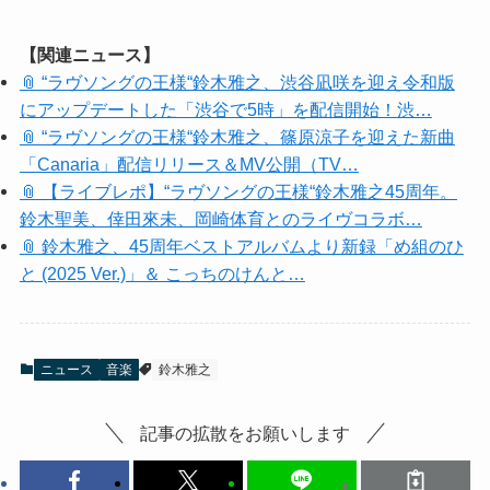
【関連ニュース】
📎 “ラヴソングの王様“鈴木雅之、渋谷凪咲を迎え令和版
にアップデートした「渋谷で5時」を配信開始！渋…
📎 “ラヴソングの王様“鈴木雅之、篠原涼子を迎えた新曲
「Canaria」配信リリース＆MV公開（TV…
📎 【ライブレポ】“ラヴソングの王様“鈴木雅之45周年。
鈴木聖美、倖田來未、岡崎体育とのライヴコラボ…
📎 鈴木雅之、45周年ベストアルバムより新録「め組のひ
と (2025 Ver.)」＆ こっちのけんと…
ニュース
音楽
鈴木雅之
記事の拡散をお願いします