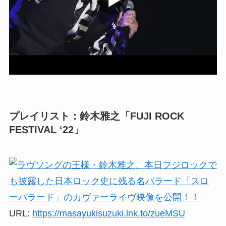
プレイリスト：鈴木雅之「FUJI ROCK
FESTIVAL ‘22」
URL:
https://masayukisuzuki.lnk.to/zueMSU