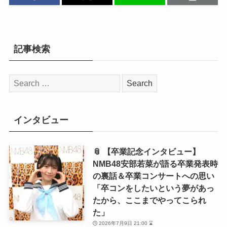
記事検索
検
索:
インタビュー
📎 【卒業記念インタビュー】
NMB48安部若菜が語る卒業発表時
の裏話＆卒業コンサートへの思い
「卒コンをしたいという夢があっ
たから、ここまでやってこられ
た」
2026年7月9日 21:00 ⌛