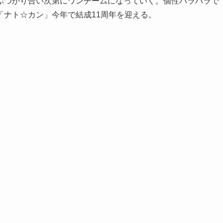
ぶつかり合い次第にワンチームになっていく。個性バラバラで
「ナト☆カン」今年で結成11周年を迎える。