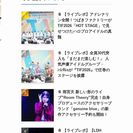
📎 【ライブレポ】アドレナリ
ン全開！つばきファクトリーが
TIF2026「HOT STAGE」で見
せつけたハロプロアイドルの真
髄
プ
📎 【ライブレポ】全員30代突
入も「まだまだ楽しむ！」 人
気声優アイドルグループ・
i☆Risが『TIF2026』で圧巻の
ステージを披露
📎 雨宮天 新しい形のライ
ブ”Room Theory”完走！自身
プロデュースのアクセサリーブ
ランド「genuine blue」の新
作アクセサリー予約も開始！
📎 【ライブレポ】【LDH