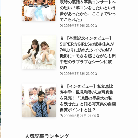
表時の裏話＆卒業コンサートへ
の思い「卒コンをしたいという
夢があったから、ここまでやっ
てこられた」
2026年7月9日 21:00 ⌛
📎 【卒業記念インタビュー】
SUPER☆GiRLSの坂林佳奈が
7年ぶりに訪れたタイでのMV
撮影にエモさを感じながらも田
中想のラブラブなシーンに嫉
妬!?
2026年7月3日 21:00 ⌛
📎 【インタビュー】私立恵比
寿中学・風見和香が1st写真集
を発売！「18歳の等身大の私
を残せた」と語る写真集の自画
自賛ポイントとは？
2026年6月21日 21:00 ⌛
人気記事ランキング