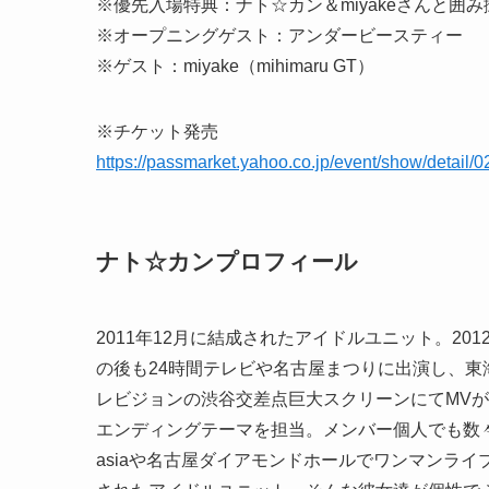
※優先入場特典：ナト☆カン＆miyakeさんと囲み
※オープニングゲスト：アンダービースティー
※ゲスト：miyake（mihimaru GT）
※チケット発売
https://passmarket.yahoo.co.jp/event/show/detail/
ナト☆カンプロフィール
2011年12月に結成されたアイドルユニット。20
の後も24時間テレビや名古屋まつりに出演し、
レビジョンの渋谷交差点巨大スクリーンにてMV
エンディングテーマを担当。メンバー個人でも数々
asiaや名古屋ダイアモンドホールでワンマンラ