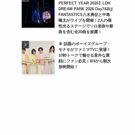
PERFECT YEAR 2026】LDH
DREAM PARK 2026 Day7&8は
FANTASTICS八木勇征と中島
颯太がライブを開催！2人の個
性光るステージでソロ楽曲や新
曲を含む全20曲を披露！
📎 話題のボーイズグループ・
モナキがファミマTVに登場！
10秒トークで魅せる意外な素
顔にファン必見！8/4から順次
放映開始！