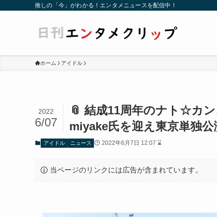
推しの「今」がわかる！エンタメニュースを配信中！
ホーム
アイドル
📎 結成11周年のナト☆カン
2022
6/07
miyake氏を迎え東京単独
2022年6月7日 12:07 ⌛
アイドル
ニュース
当ページのリンクには広告が含まれています。