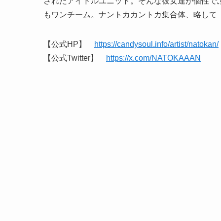
されたアイドルユニット。そんな彼女達が個性で
もワンチーム。ナントカカントカ集合体、略して
【公式HP】
https://candysoul.info/artist/natokan/
【公式Twitter】
https://x.com/NATOKAAAN