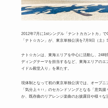
2012年7月に1stシングル「ナントカカントカ
「ナト☆カン」が、東京単独公演を7月9日（土）Spotify
ナト☆カンは、東海エリアを中心に活動し、24
ディングテーマを担当するなど、東海エリアのエ
イドル殿堂入り」を果たす。
現体制となって初の東京単独公演では、オープニ
「気分上々↑↑」のセカンドソングとなる「意気揚々↑↑」
か、既存曲のリアレンジ楽曲のお披露目や様々な