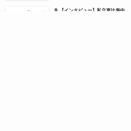
📎 【インタビュー】私立恵比寿中
学・風見和香が1st写真集を発売！
「18歳の等身大の私を残せた」と
語る写真集の自画自賛ポイントと
は？
2026年6月21日 21:00 ⌛