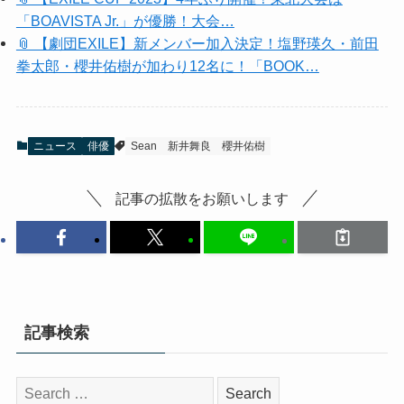
「BOAVISTA Jr.」が優勝！大会…
📎 【劇団EXILE】新メンバー加入決定！塩野瑛久・前田
拳太郎・櫻井佑樹が加わり12名に！「BOOK…
ニュース
俳優
Sean
新井舞良
櫻井佑樹
記事の拡散をお願いします
記事検索
検