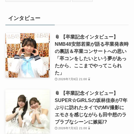
索:
インタビュー
📎 【卒業記念インタビュー】
NMB48安部若菜が語る卒業発表時
の裏話＆卒業コンサートへの思い
「卒コンをしたいという夢があっ
たから、ここまでやってこられ
た」
2026年7月9日 21:00 ⌛
📎 【卒業記念インタビュー】
SUPER☆GiRLSの坂林佳奈が7年
ぶりに訪れたタイでのMV撮影に
エモさを感じながらも田中想のラ
ブラブなシーンに嫉妬!?
2026年7月3日 21:00 ⌛