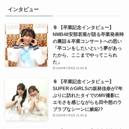
インタビュー
📎 【卒業記念インタビュー】
NMB48安部若菜が語る卒業発表時
の裏話＆卒業コンサートへの思い
「卒コンをしたいという夢があっ
たから、ここまでやってこられ
た」
2026年7月9日 21:00 ⌛
📎 【卒業記念インタビュー】
SUPER☆GiRLSの坂林佳奈が7年
ぶりに訪れたタイでのMV撮影に
エモさを感じながらも田中想のラ
ブラブなシーンに嫉妬!?
2026年7月3日 21:00 ⌛