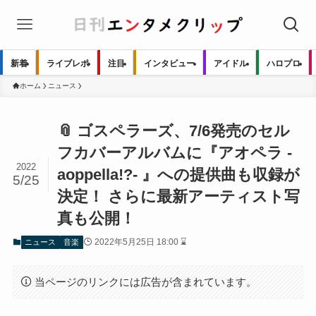
新着
ライブレポ
注目
インタビュー
アイドル
ハロプロ
ホーム
ニュース
📎 ゴスペラーズ、7/6発売のセル
フカバーアルバムに『アオペラ -
2022
aoppella!?- 』への提供曲も収録が
5/25
決定！ さらに最新アーティスト写
真も公開！
2022年5月25日 18:00 ⌛
ニュース
音楽
当ページのリンクには広告が含まれています。