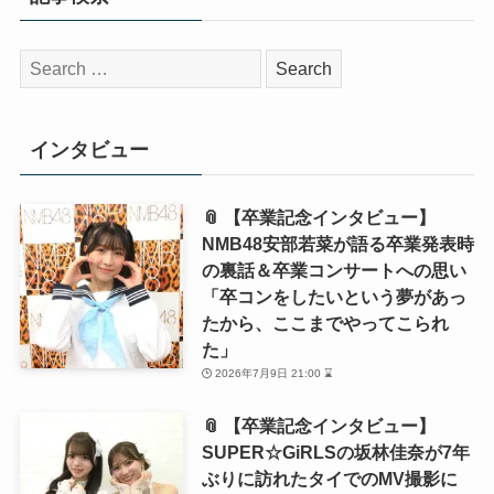
検
索:
インタビュー
📎 【卒業記念インタビュー】
NMB48安部若菜が語る卒業発表時
の裏話＆卒業コンサートへの思い
「卒コンをしたいという夢があっ
たから、ここまでやってこられ
た」
2026年7月9日 21:00 ⌛
📎 【卒業記念インタビュー】
SUPER☆GiRLSの坂林佳奈が7年
ぶりに訪れたタイでのMV撮影に