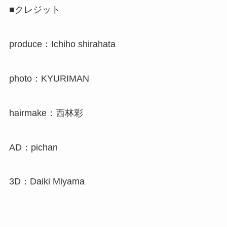
■クレジット
produce：Ichiho shirahata
photo：KYURIMAN
hairmake：西林彩
AD：pichan
3D：Daiki Miyama