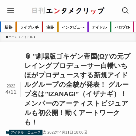
新着
ライブレポ
注目
インタビュー
アイドル
ハロプロ
ホーム
アイドル
📎 "劇場版ゴキゲン帝国(Ω)"の元プ
レイングプロデューサー白幡いち
ほがプロデュースする新規アイド
ルグループの全貌が発表！ グルー
2022
4/11
プ名は”IZANAGI”（イザナギ）！
メンバーのアーティストビジュア
ルも初公開！動くアートワーク
も！
2022年4月11日 18:00 ⌛
アイドル
ニュース