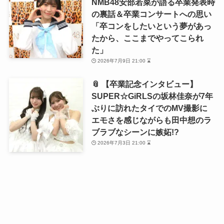
NMB48安部若菜が語る卒業発表時
の裏話＆卒業コンサートへの思い
「卒コンをしたいという夢があっ
たから、ここまでやってこられ
た」
2026年7月9日 21:00 ⌛
📎 【卒業記念インタビュー】
SUPER☆GiRLSの坂林佳奈が7年
ぶりに訪れたタイでのMV撮影に
エモさを感じながらも田中想のラ
ブラブなシーンに嫉妬!?
2026年7月3日 21:00 ⌛