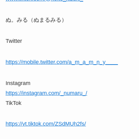
ぬ。みる（ぬまるみる）
Twitter
https://mobile.twitter.com/a_m_a_m_n_y____
Instagram
https://instagram.com/_numaru_/
TikTok
https://vt.tiktok.com/ZSdMUh2fs/