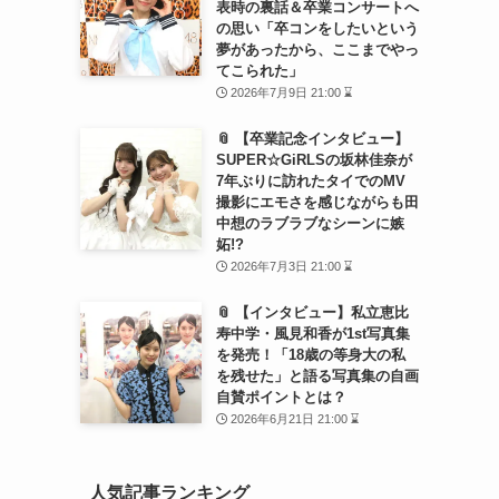
表時の裏話＆卒業コンサートへ
の思い「卒コンをしたいという
夢があったから、ここまでやっ
てこられた」
2026年7月9日 21:00 ⌛
📎 【卒業記念インタビュー】
SUPER☆GiRLSの坂林佳奈が
7年ぶりに訪れたタイでのMV
撮影にエモさを感じながらも田
中想のラブラブなシーンに嫉
妬!?
2026年7月3日 21:00 ⌛
📎 【インタビュー】私立恵比
寿中学・風見和香が1st写真集
を発売！「18歳の等身大の私
を残せた」と語る写真集の自画
自賛ポイントとは？
2026年6月21日 21:00 ⌛
人気記事ランキング