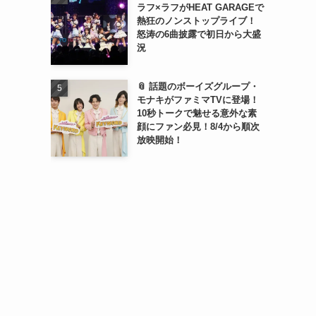
ラフ×ラフがHEAT GARAGEで
熱狂のノンストップライブ！
怒涛の6曲披露で初日から大盛
況
📎 話題のボーイズグループ・
モナキがファミマTVに登場！
10秒トークで魅せる意外な素
顔にファン必見！8/4から順次
放映開始！