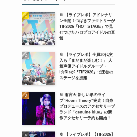
📎 【ライブレポ】アドレナリ
ン全開！つばきファクトリーが
TIF2026「HOT STAGE」で見
せつけたハロプロアイドルの真
髄
📎 【ライブレポ】全員30代突
入も「まだまだ楽しむ！」 人
気声優アイドルグループ・
i☆Risが『TIF2026』で圧巻の
ステージを披露
📎 雨宮天 新しい形のライ
ブ”Room Theory”完走！自身
プロデュースのアクセサリーブ
ランド「genuine blue」の新
作アクセサリー予約も開始！
📎 【ライブレポ】【TIF2026】