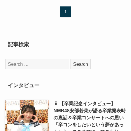
1
記事検索
検
索:
インタビュー
📎 【卒業記念インタビュー】
NMB48安部若菜が語る卒業発表時
の裏話＆卒業コンサートへの思い
「卒コンをしたいという夢があっ