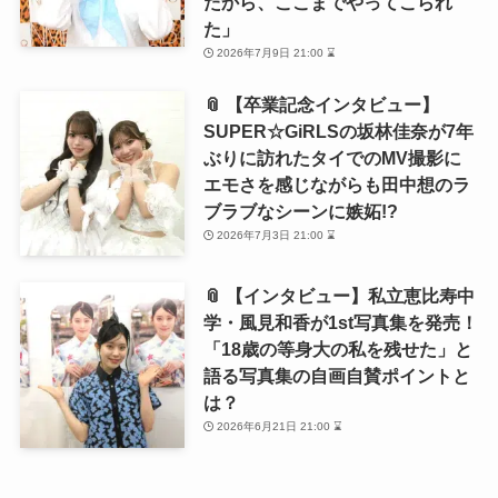
たから、ここまでやってこられ
た」
2026年7月9日 21:00 ⌛
📎 【卒業記念インタビュー】
SUPER☆GiRLSの坂林佳奈が7年
ぶりに訪れたタイでのMV撮影に
エモさを感じながらも田中想のラ
ブラブなシーンに嫉妬!?
2026年7月3日 21:00 ⌛
📎 【インタビュー】私立恵比寿中
学・風見和香が1st写真集を発売！
「18歳の等身大の私を残せた」と
語る写真集の自画自賛ポイントと
は？
2026年6月21日 21:00 ⌛