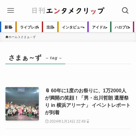
新着
ライブレポ
注目
インタビュー
アイドル
ハロプロ
ホーム
さまぁ～ず
さまぁ～ず
– tag –
📎 60年に1度のお祭りに、1万2000人
が満開の笑顔！「男・出川哲朗 還暦祭
り in 横浜アリーナ」 イベントレポート
が到着
2024年1月14日 22:49 ⌛