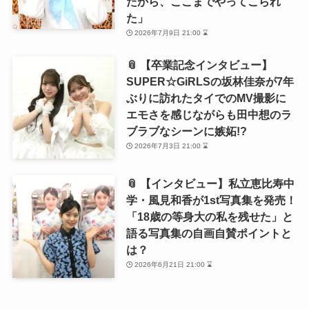
たから、ここまでやってこられ
た」
2026年7月9日 21:00 ⌛
📎 【卒業記念インタビュー】
SUPER☆GiRLSの坂林佳奈が7年
ぶりに訪れたタイでのMV撮影に
エモさを感じながらも田中想のラ
ブラブなシーンに嫉妬!?
2026年7月3日 21:00 ⌛
📎 【インタビュー】私立恵比寿中
学・風見和香が1st写真集を発売！
「18歳の等身大の私を残せた」と
語る写真集の自画自賛ポイントと
は？
2026年6月21日 21:00 ⌛