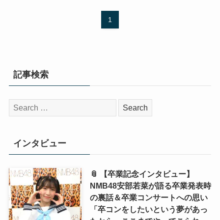
1
記事検索
検
索:
インタビュー
📎 【卒業記念インタビュー】
NMB48安部若菜が語る卒業発表時
の裏話＆卒業コンサートへの思い
「卒コンをしたいという夢があっ