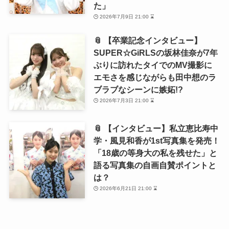
た」
2026年7月9日 21:00 ⌛
📎 【卒業記念インタビュー】
SUPER☆GiRLSの坂林佳奈が7年
ぶりに訪れたタイでのMV撮影に
エモさを感じながらも田中想のラ
ブラブなシーンに嫉妬!?
2026年7月3日 21:00 ⌛
📎 【インタビュー】私立恵比寿中
学・風見和香が1st写真集を発売！
「18歳の等身大の私を残せた」と
語る写真集の自画自賛ポイントと
は？
2026年6月21日 21:00 ⌛