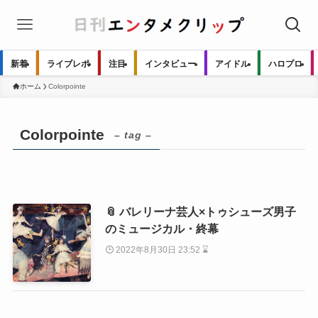
新着
ライブレポ
注目
インタビュー
アイドル
ハロプロ
ホーム
Colorpointe
Colorpointe
– tag –
📎 バレリーナ芸人×トゥシューズ男子
のミュージカル・終幕
2022年8月30日 23:52 ⌛