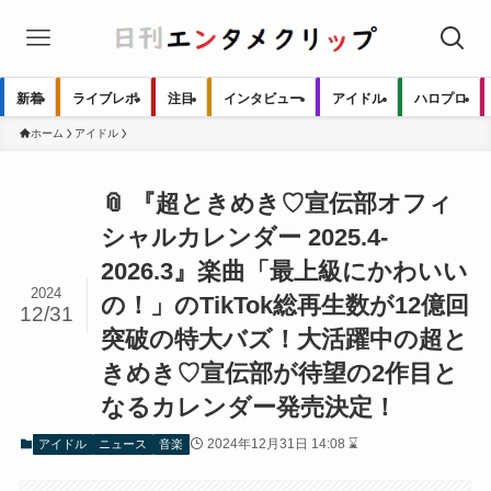
新着
ライブレポ
注目
インタビュー
アイドル
ハロプロ
ホーム
アイドル
📎 『超ときめき♡宣伝部オフィ
シャルカレンダー 2025.4-
2026.3』楽曲「最上級にかわいい
2024
の！」のTikTok総再生数が12億回
12/31
突破の特大バズ！大活躍中の超と
きめき♡宣伝部が待望の2作目と
なるカレンダー発売決定！
2024年12月31日 14:08 ⌛
アイドル
ニュース
音楽