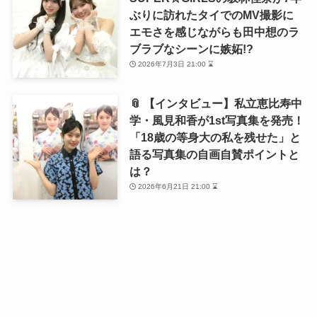
ぶりに訪れたタイでのMV撮影に
エモさを感じながらも田中想のラ
ブラブなシーンに嫉妬!?
2026年7月3日 21:00 ⌛
📎 【インタビュー】私立恵比寿中
学・風見和香が1st写真集を発売！
「18歳の等身大の私を残せた」と
語る写真集の自画自賛ポイントと
は？
2026年6月21日 21:00 ⌛