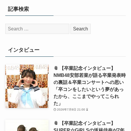
記事検索
検
索:
インタビュー
📎 【卒業記念インタビュー】
NMB48安部若菜が語る卒業発表時
の裏話＆卒業コンサートへの思い
「卒コンをしたいという夢があっ
たから、ここまでやってこられ
た」
2026年7月9日 21:00 ⌛
📎 【卒業記念インタビュー】
SUPER☆GiRLSの坂林佳奈が7年