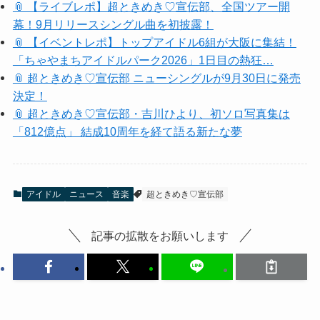
📎 【ライブレポ】超ときめき♡宣伝部、全国ツアー開
幕！9月リリースシングル曲を初披露！
📎 【イベントレポ】トップアイドル6組が大阪に集結！
「ちゃやまちアイドルパーク2026」1日目の熱狂…
📎 超ときめき♡宣伝部 ニューシングルが9月30日に発売
決定！
📎 超ときめき♡宣伝部・吉川ひより、初ソロ写真集は
「812億点」 結成10周年を経て語る新たな夢
アイドル
ニュース
音楽
超ときめき♡宣伝部
記事の拡散をお願いします