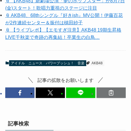
📎 【AKB48】新劇場公演「夢のポップスター」が8月7日
(金)スタート！歌唱力重視のステージに注目
📎 AKB48、68thシングル『好きish』MV公開！伊藤百花
が2作連続センター＆振付は槙田紗子
📎 【ライブレポ】【エモすぎ注意】AKB48 19期生昇格
LIVE千秋楽で奇跡の再集結！卒業生の白鳥…
アイドル
ニュース
パワープッシュ！
音楽
AKB48
記事の拡散をお願いします
記事検索