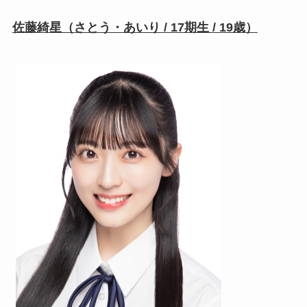
佐藤綺星（さとう・あいり / 17期生 / 19歳）