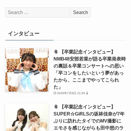
検
索:
インタビュー
📎 【卒業記念インタビュー】
NMB48安部若菜が語る卒業発表時
の裏話＆卒業コンサートへの思い
「卒コンをしたいという夢があっ
たから、ここまでやってこられ
た」
2026年7月9日 21:00 ⌛
📎 【卒業記念インタビュー】
SUPER☆GiRLSの坂林佳奈が7年
ぶりに訪れたタイでのMV撮影に
エモさを感じながらも田中想のラ