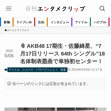
新着
ライブレポ
注目
インタビュー
アイドル
ハロプロ
ホーム
アイドル
📎 AKB48 17期生・佐藤綺星、“7
2024
月17日リリース 64th シングル”18
5/06
名体制表題曲で単独初センター！
2024年5月6日 12:17 ⌛
アイドル
ニュース
パワープッシュ！
音楽
当ページのリンクには広告が含まれています。