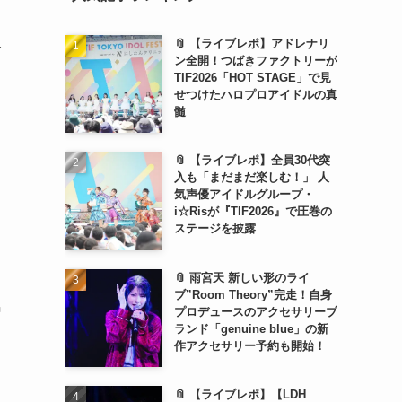
📎 【ライブレポ】アドレナリ
一
ン全開！つばきファクトリーが
TIF2026「HOT STAGE」で見
せつけたハロプロアイドルの真
髄
ー
📎 【ライブレポ】全員30代突
入も「まだまだ楽しむ！」 人
気声優アイドルグループ・
i☆Risが『TIF2026』で圧巻の
ステージを披露
📎 雨宮天 新しい形のライ
ブ”Room Theory”完走！自身
馬
プロデュースのアクセサリーブ
ランド「genuine blue」の新
作アクセサリー予約も開始！
📎 【ライブレポ】【LDH