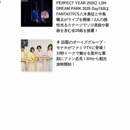
の
PERFECT YEAR 2026】LDH
DREAM PARK 2026 Day7&8は
FANTASTICS八木勇征と中島
颯太がライブを開催！2人の個
性光るステージでソロ楽曲や新
曲を含む全20曲を披露！
📎 話題のボーイズグループ・
モナキがファミマTVに登場！
も
10秒トークで魅せる意外な素
顔にファン必見！8/4から順次
放映開始！