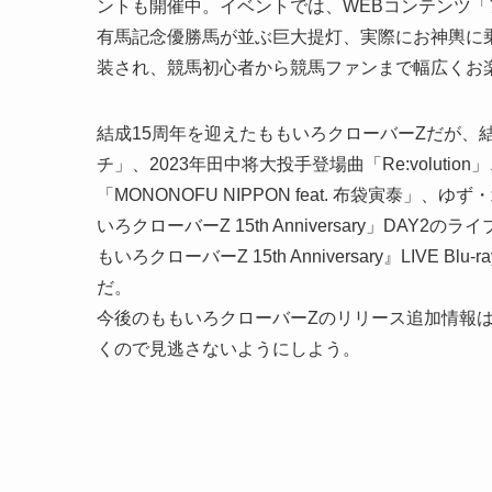
ントも開催中。イベントでは、WEBコンテンツ「
有馬記念優勝馬が並ぶ巨大提灯、実際にお神輿に
装され、競馬初心者から競馬ファンまで幅広くお
結成15周年を迎えたももいろクローバーZだが、
チ」、2023年田中将大投手登場曲「Re:volut
「MONONOFU NIPPON feat. 布袋寅泰
いろクローバーZ 15th Anniversary」D
もいろクローバーZ 15th Anniversary』LIVE
だ。
今後のももいろクローバーZのリリース追加情報は、
くので見逃さないようにしよう。