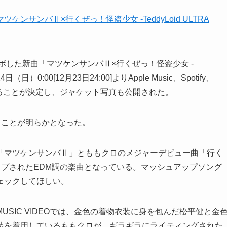
コラボした新曲「マツケンサンバⅡ×行くぜっ！怪盗少女 -
4日（日）0:00[12月23日24:00]よりApple Music、Spotify、
配信されることが決定し、ジャケット写真も公開された。
れることが明らかとなった。
「マツケンサンバⅡ」とももクロのメジャーデビュー曲「行く
ュアップされたEDM調の楽曲となっている。マッシュアップソング
ェックしてほしい。
SIC VIDEOでは、金色の着物衣装に身を包んだ松平健と金
装を着用しているももクロが、ギラギラにライティングされた