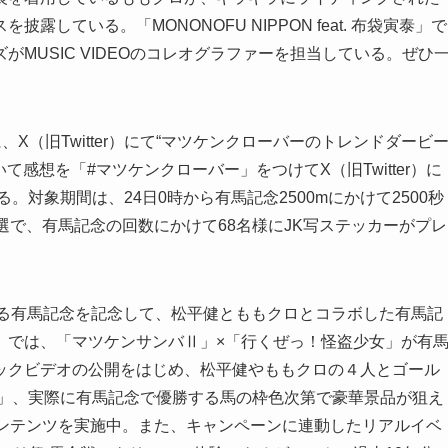
している。「MONONOFU NIPPON feat. 布袋寅泰」で
MUSIC VIDEOのコレオグラファーを担当している。ぜひ
に、X（旧Twitter）にて“マツケンクローバーのトレンドダービ
ついて感想を「#マツケンクローバー」をつけてX（旧Twitter）に
対象期間は、24日0時から有馬記念2500mにかけて2500秒
選で、有馬記念の回数にかけて68名様にJK写ステッカーがプレ
される有馬記念を記念して、松平健とももクロとコラボした有馬記
』では、「マツケンサンバⅡ」×「行くぜっ！怪盗少女」が有
ックビデオの公開をはじめ、松平健やももクロの４人とゴール
戦」、実際に有馬記念で優勝する馬の枠色次第で豪華景品が狙え
コンテンツを実施中。また、キャンペーンに連動したリアルイベ