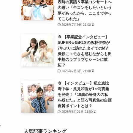
表時の裏話＆卒業コンサートへ
の思い「卒コンをしたいという
夢があったから、ここまでやっ
てこられた」
2026年7月9日 21:00 ⌛
📎 【卒業記念インタビュー】
SUPER☆GiRLSの坂林佳奈が
7年ぶりに訪れたタイでのMV
撮影にエモさを感じながらも田
中想のラブラブなシーンに嫉
妬!?
2026年7月3日 21:00 ⌛
📎 【インタビュー】私立恵比
寿中学・風見和香が1st写真集
を発売！「18歳の等身大の私
を残せた」と語る写真集の自画
自賛ポイントとは？
2026年6月21日 21:00 ⌛
色
人気記事ランキング