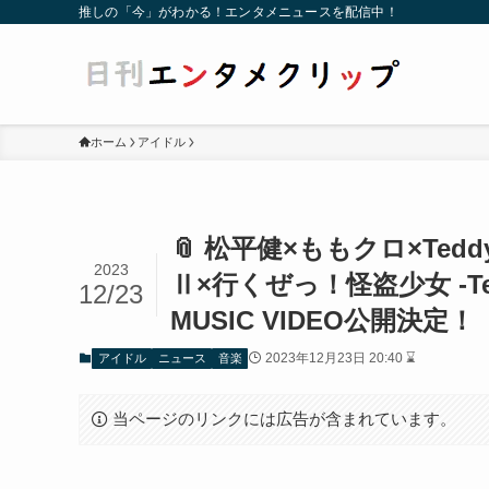
推しの「今」がわかる！エンタメニュースを配信中！
ホーム
アイドル
📎 松平健×ももクロ×Te
2023
Ⅱ×行くぜっ！怪盗少女 -Teddy
12/23
MUSIC VIDEO公開決定！
2023年12月23日 20:40 ⌛
アイドル
ニュース
音楽
当ページのリンクには広告が含まれています。