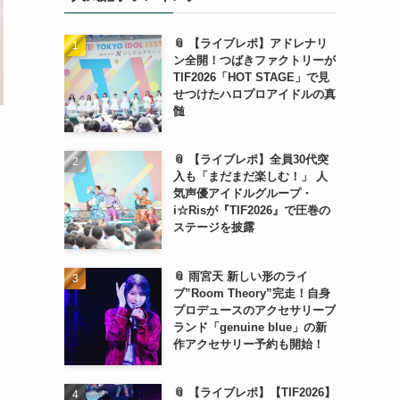
📎 【ライブレポ】アドレナリ
ン全開！つばきファクトリーが
TIF2026「HOT STAGE」で見
せつけたハロプロアイドルの真
髄
📎 【ライブレポ】全員30代突
入も「まだまだ楽しむ！」 人
気声優アイドルグループ・
i☆Risが『TIF2026』で圧巻の
ステージを披露
📎 雨宮天 新しい形のライ
ブ”Room Theory”完走！自身
プロデュースのアクセサリーブ
ランド「genuine blue」の新
作アクセサリー予約も開始！
📎 【ライブレポ】【TIF2026】