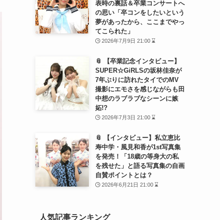
表時の裏話＆卒業コンサートへ
の思い「卒コンをしたいという
夢があったから、ここまでやっ
てこられた」
2026年7月9日 21:00 ⌛
📎 【卒業記念インタビュー】
SUPER☆GiRLSの坂林佳奈が
7年ぶりに訪れたタイでのMV
撮影にエモさを感じながらも田
中想のラブラブなシーンに嫉
妬!?
2026年7月3日 21:00 ⌛
📎 【インタビュー】私立恵比
寿中学・風見和香が1st写真集
を発売！「18歳の等身大の私
を残せた」と語る写真集の自画
自賛ポイントとは？
2026年6月21日 21:00 ⌛
人気記事ランキング