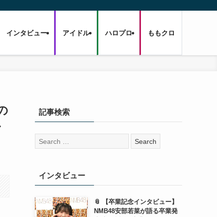
インタビュー
アイドル
ハロプロ
ももクロ
の
記事検索
ル
検
索:
インタビュー
📎 【卒業記念インタビュー】
NMB48安部若菜が語る卒業発