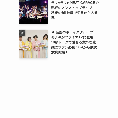
ラフ×ラフがHEAT GARAGEで
熱狂のノンストップライブ！
怒涛の6曲披露で初日から大盛
況
📎 話題のボーイズグループ・
モナキがファミマTVに登場！
10秒トークで魅せる意外な素
顔にファン必見！8/4から順次
放映開始！