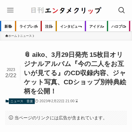
新着
ライブレポ
注目
インタビュー
アイドル
ハロプロ
ホーム
ニュース
📎 aiko、3月29日発売 15枚目オリ
ジナルアルバム『今の二人をお互
2023
いが見てる』のCD収録内容、ジャ
2/22
ケット写真、CDショップ別特典絵
柄を公開！
2023年2月22日 21:00 ⌛
ニュース
音楽
当ページのリンクには広告が含まれています。