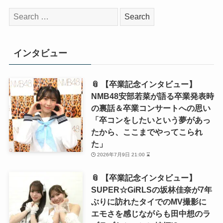
検
索:
インタビュー
📎 【卒業記念インタビュー】
NMB48安部若菜が語る卒業発表時
の裏話＆卒業コンサートへの思い
「卒コンをしたいという夢があっ
たから、ここまでやってこられ
た」
2026年7月9日 21:00 ⌛
📎 【卒業記念インタビュー】
SUPER☆GiRLSの坂林佳奈が7年
ぶりに訪れたタイでのMV撮影に
エモさを感じながらも田中想のラ