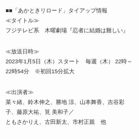
■■「あかときリロード」タイアップ情報
≪タイトル≫
フジテレビ系 木曜劇場『忍者に結婚は難しい』
≪放送日時≫
2023年1月5日（木）スタート 毎週（木） 22時～
22時54分 ※初回15分拡大
≪出演者≫
菜々緒、鈴木伸之、勝地 涼、山本舞香、吉谷彩
子、藤原大祐、筧 美和子／
ともさかりえ、古田新太、市村正親 他