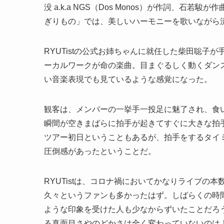
没 a.k.a NGS（Dos Monos）が作詞、
ぎりもの」では、美しいハーモニーを歌いながら
RYUTistの公式お姉ちゃんに就任した柴田聡
ーカルワークが命の楽曲。目まぐるしく動くダン
い音楽表現でも見ているような感覚になった。
観客は、メンバーの一挙手一投足に魅了され、食
瞬間が空きまばらに拍手が起きてすぐに大きな拍
ツアー初日ということもあるが、拍手をするタイ
圧倒感があったということだ。
RYUTistは、コロナ禍においてかなりライブ
久々というファンも多かったはず。しばらくの時
ような印象を受けた人も少なからずいたことだろ
る真面目さやのどかさは全く変わっていないのは