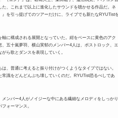
した、これまで以上に進化したサウンドを聴かせる作品だ。ネ
』を引っ提げてのツアーだけに、ライブでも新たなRYUTist
を軸に構成される展開となっていた。紺をベースに黄色のアク
恵、五十嵐夢羽、横山実郁のメンバー4人は、ポストロック、
ながら歌とダンスを表現していく。
ちは、普通に考えると振り付けがつくようなタイプではない。
常識をどんどんぶち壊していくのだ。RYUTist恐るべしであ
、メンバー4人がノイジーな中にある繊細なメロディをしっか
パフォーマンス。