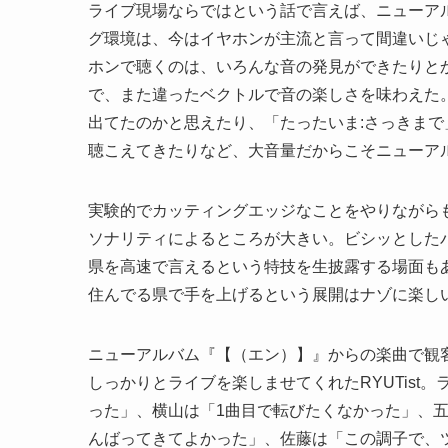
ライブ現場ならではという話で言えば、ニューア
グ環境は、今はイヤホンが主流と言って間違いじ
ホンで聴くのは、いろんな音の発見ができたりと
で、また違ったベクトルで音の楽しさを味わえた
出てたのかと思えたり、「たったいま:さっきまで」
聴こえてきたりなど、大音量だからこそニューア
実験的でカッティングエッジなことをやりながら
ソナリティによるところが大きい。ビシッとしたパ
県を高速で言えるという特技を生披露する場面も
住んでる県で手を上げるという展開はナゾに楽し
ニューアルバム『【（エン）】』からの楽曲で観
しっかりとライブを楽しませてくれたRYUTist
った」、横山は「1曲目で転びたくなかった」、
んばってきてよかった」、佐藤は「この調子で、