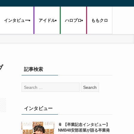
インタビュー
アイドル
ハロプロ
ももクロ
ブ
記事検索
検
索:
インタビュー
📎 【卒業記念インタビュー】
NMB48安部若菜が語る卒業発