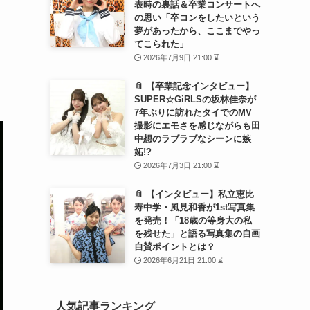
表時の裏話＆卒業コンサートへ
の思い「卒コンをしたいという
夢があったから、ここまでやっ
てこられた」
2026年7月9日 21:00 ⌛
』
📎 【卒業記念インタビュー】
SUPER☆GiRLSの坂林佳奈が
7年ぶりに訪れたタイでのMV
撮影にエモさを感じながらも田
中想のラブラブなシーンに嫉
妬!?
2026年7月3日 21:00 ⌛
📎 【インタビュー】私立恵比
寿中学・風見和香が1st写真集
を発売！「18歳の等身大の私
を残せた」と語る写真集の自画
自賛ポイントとは？
2026年6月21日 21:00 ⌛
人気記事ランキング