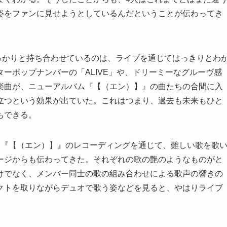
姿をファンに見せようとしているんだということが伝わってき
をしっかりと持ち合わせているのは、ライブを通じてはっきりとわ
ーポップナンバーの「ALIVE」や、ドリーミーなグルーヴ感
楽曲が、ニューアルバム『【（エン）】』の曲たちの合間に入
立つという効果が出ていた。これはつまり、過去も未来もひと
もできる。
ム『【（エン）】』のレコーディングを通じて、難しい歌を歌
ージからも伝わってきた。それぞれの歌の艶のようなものがと
けでなく、メンバー同士の歌の組み合わせによる歌声の響きの
クトを取りながらデュオで歌う姿などを見ると、やはりライブ