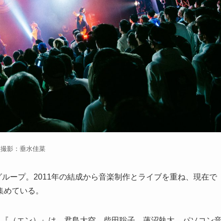
撮影：垂水佳菜
ルグループ。2011年の結成から音楽制作とライブを重ね、現在で
集めている。
バム『（エン）』は、君島大空、柴田聡子、蓮沼執太、パソコン