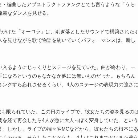
石若駿が作曲・編曲したアブストラクトファンクとでも言うような「うら
流麗なダンスを見せる。
子が手がけた「オーロラ」は、削ぎ落としたサウンドで構築された
スを見せながら歌で物語を紡いでいくパフォーマンスは、新し
い入るようにじっくりとステージを見ていた。曲が終わり、一
手になるというのもなかなか他には無いものだった。もちろん
ミングすら忘れさせるくらい、4人のステージの表現力の強さ
の本数も限られていた。この日のライブで、彼女たちの姿を見るの
間を経て再会したら4人が急に大人っぽく変身していた、とい
う。しかし、ライブの端々やMCなどから、彼女たちの根本に
よくわかる。そうしたことからも、4人はこれまでとはまた違