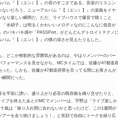
ルバム『【（エン）】』の音のすごさである。音楽のリスニン
ゃないだろう。ニューアルバム『【（エン）】』の楽曲をイヤ
かなり楽しい瞬間だ。ただ、ライブハウスで爆音で聴くこと
。「水硝子」は明るくかわいいメロディなのにこんなに低音が
のバキバキ感や「PASSPort」がどんどんデトロイトテクノ
ルバム『【（エン）】』の懐の深さが見えたりもした。
も、どこか牧歌的な雰囲気があるのは、やはりメンバーのパー
フォーマンスを見せながら、MCタイムでは、佐藤が47都道
あった。しかも、佐藤が47都道府県を言ってる間にお客さんが
い瞬間だった。
客を宇宙に誘い、盛り上がり必至の既存曲を織り交ぜたりと、
。ライブを終えたあとのMCでメンバーは、宇野は「ライブ楽しか
五十嵐は「振り入れ間に合わないかと思ったけど、この1週間が
ツアーを走り抜けましょう！」と笑顔で自由にトークを繰り広