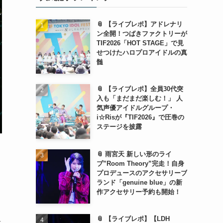
📎 【ライブレポ】アドレナリ
ン全開！つばきファクトリーが
TIF2026「HOT STAGE」で見
せつけたハロプロアイドルの真
髄
📎 【ライブレポ】全員30代突
入も「まだまだ楽しむ！」 人
気声優アイドルグループ・
i☆Risが『TIF2026』で圧巻の
ステージを披露
📎 雨宮天 新しい形のライ
ブ”Room Theory”完走！自身
プロデュースのアクセサリーブ
ランド「genuine blue」の新
作アクセサリー予約も開始！
📎 【ライブレポ】【LDH
音