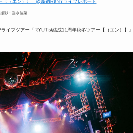
撮影：垂水佳菜
Yでライブツアー『RYUTist結成11周年秋冬ツアー【（エン）】