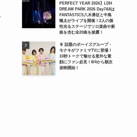
PERFECT YEAR 2026】LDH
DREAM PARK 2026 Day7&8は
FANTASTICS八木勇征と中島
を
颯太がライブを開催！2人の個
性光るステージでソロ楽曲や新
曲を含む全20曲を披露！
📎 話題のボーイズグループ・
モナキがファミマTVに登場！
エ
10秒トークで魅せる意外な素
顔にファン必見！8/4から順次
放映開始！
り