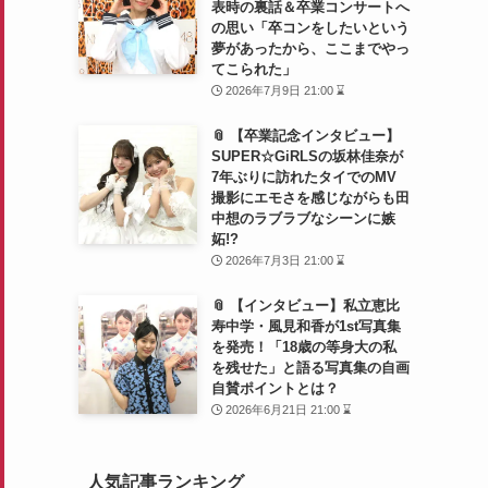
表時の裏話＆卒業コンサートへ
の思い「卒コンをしたいという
夢があったから、ここまでやっ
てこられた」
2026年7月9日 21:00 ⌛
📎 【卒業記念インタビュー】
SUPER☆GiRLSの坂林佳奈が
7年ぶりに訪れたタイでのMV
撮影にエモさを感じながらも田
中想のラブラブなシーンに嫉
妬!?
2026年7月3日 21:00 ⌛
📎 【インタビュー】私立恵比
寿中学・風見和香が1st写真集
を発売！「18歳の等身大の私
を残せた」と語る写真集の自画
自賛ポイントとは？
2026年6月21日 21:00 ⌛
人気記事ランキング