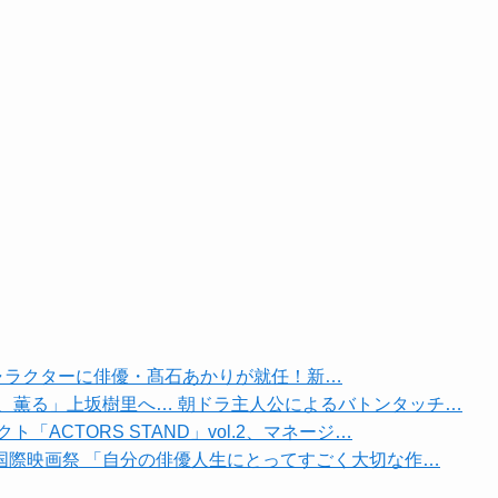
メージキャラクターに俳優・髙石あかりが就任！新…
風、薫る」上坂樹里へ… 朝ドラ主人公によるバトンタッチ…
ACTORS STAND」vol.2、マネージ…
海国際映画祭 「自分の俳優人生にとってすごく大切な作…