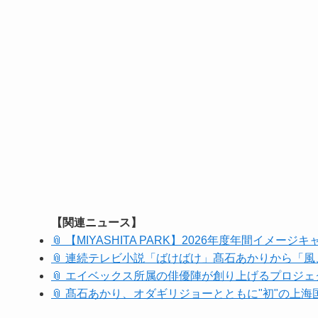
【関連ニュース】
📎 【MIYASHITA PARK】2026年度年間イ
📎 連続テレビ小説「ばけばけ」髙石あかりから「
📎 エイベックス所属の俳優陣が創り上げるプロジェクト「
📎 髙石あかり、オダギリジョーとともに"初"の上