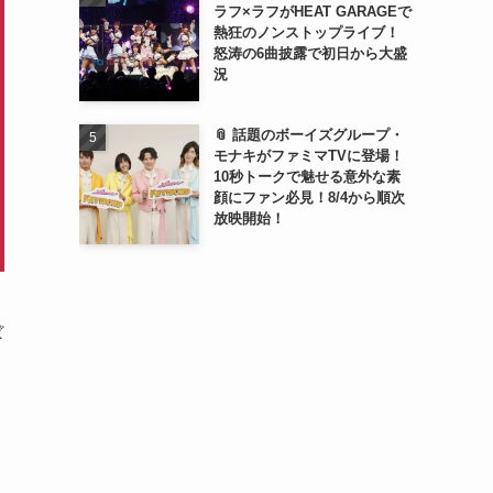
ラフ×ラフがHEAT GARAGEで
熱狂のノンストップライブ！
怒涛の6曲披露で初日から大盛
況
📎 話題のボーイズグループ・
モナキがファミマTVに登場！
10秒トークで魅せる意外な素
顔にファン必見！8/4から順次
放映開始！
ぼ