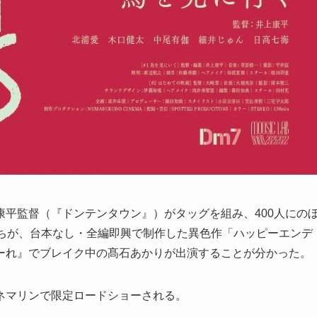
平監督（『ドンテンタウン』）がタッグを組み、400人にの
たちが、台本なし・全編即興で制作した異色作「ハッピーエンデ
ーれ』でブレイク中の髙石あかりが出演することが分かった。
シネマリンで限定ロードショーされる。