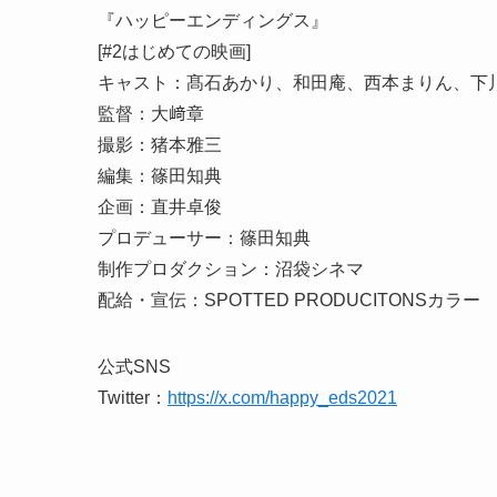
『ハッピーエンディングス』
[#2はじめての映画]
キャスト：髙石あかり、和田庵、西本まりん、下
監督：大﨑章
撮影：猪本雅三
編集：篠田知典
企画：直井卓俊
プロデューサー：篠田知典
制作プロダクション：沼袋シネマ
配給・宣伝：SPOTTED PRODUCITONSカラー
公式SNS
Twitter：
https://x.com/happy_eds2021