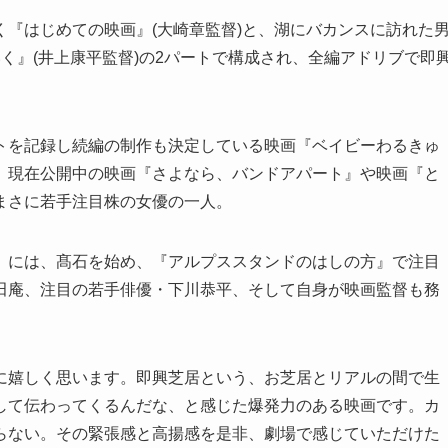
『はじめての映画』(大崎章監督)と、湖にバカンスに訪れた
く』(井上康平監督)の2パートで構成され、全編アドリブで即
トを記録し続編の制作も決定している映画『ベイビーわるきゅ
、現在公開中の映画『さよなら、バンドアパート』や映画『と
まさに若手注目株の女優の一人。
）には、髙石を始め、『アルプススタンドのはしの方』で注目
田庵、注目の若手俳優・下川恭平、そして自身が映画監督も務
に嬉しく思います。即興芝居という、お芝居とリアルの間で⽣
して伝わってくるんだな、と感じた爆発⼒のある映画です。カ
らない。その緊張感と⾼揚感を是⾮、劇場で感じていただけた