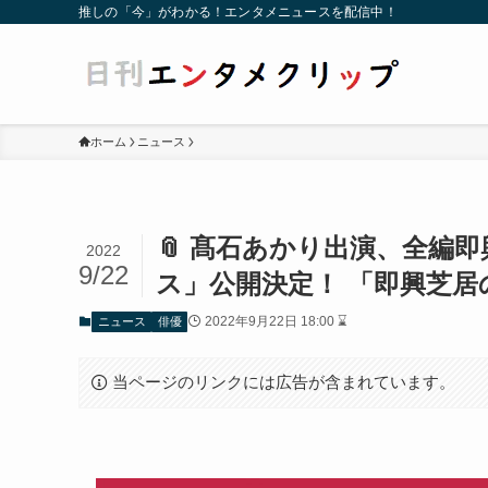
推しの「今」がわかる！エンタメニュースを配信中！
ホーム
ニュース
📎 髙石あかり出演、全編
2022
9/22
ス」公開決定！ 「即興芝
2022年9月22日 18:00 ⌛
ニュース
俳優
当ページのリンクには広告が含まれています。