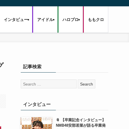
インタビュー
アイドル
ハロプロ
ももクロ
グ
記事検索
」
検
索:
インタビュー
📎 【卒業記念インタビュー】
NMB48安部若菜が語る卒業発