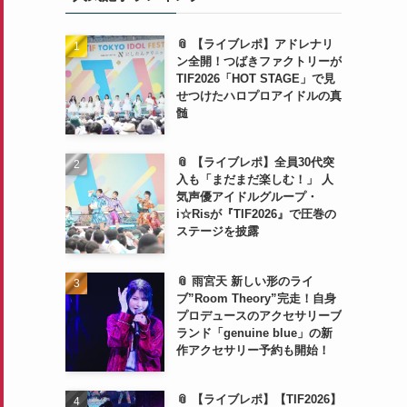
📎 【ライブレポ】アドレナリ
ン全開！つばきファクトリーが
TIF2026「HOT STAGE」で見
せつけたハロプロアイドルの真
髄
📎 【ライブレポ】全員30代突
入も「まだまだ楽しむ！」 人
気声優アイドルグループ・
i☆Risが『TIF2026』で圧巻の
ステージを披露
📎 雨宮天 新しい形のライ
ブ”Room Theory”完走！自身
プロデュースのアクセサリーブ
ランド「genuine blue」の新
作アクセサリー予約も開始！
📎 【ライブレポ】【TIF2026】