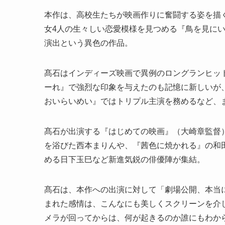
本作は、高校生たちが映画作りに奮闘する姿を描く
女4人の生々しい恋愛模様を見つめる『鳥を見にい
演出という異色の作品。
髙石はインディーズ映画で異例のロングランヒッ
ーれ』で強烈な印象を与えたのも記憶に新しいが
おいらいめい』ではトリプル主演を務めるなど、
髙石が出演する『はじめての映画』（大崎章監督
を浴びた西本まりんや、『茜色に焼かれる』の和
める日下玉巳など新進気鋭の俳優陣が集結。
髙石は、本作への出演に対して「劇場公開、本当
まれた感情は、こんなにも美しくスクリーンを介
メラが回ってからは、何が起きるのか誰にもわか