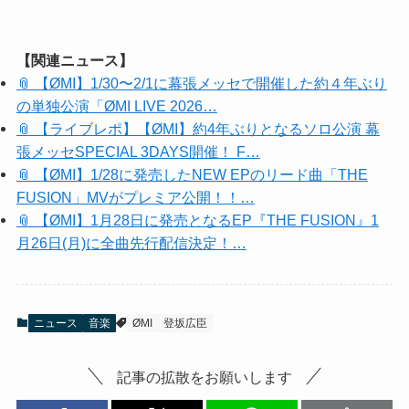
【関連ニュース】
📎 【ØMI】1/30〜2/1に幕張メッセで開催した約４年ぶり
の単独公演「ØMI LIVE 2026…
📎 【ライブレポ】【ØMI】約4年ぶりとなるソロ公演 幕
張メッセSPECIAL 3DAYS開催！ F…
📎 【ØMI】1/28に発売したNEW EPのリード曲「THE
FUSION」MVがプレミア公開！！…
📎 【ØMI】1月28日に発売となるEP『THE FUSION』1
月26日(月)に全曲先行配信決定！…
ニュース
音楽
ØMI
登坂広臣
記事の拡散をお願いします