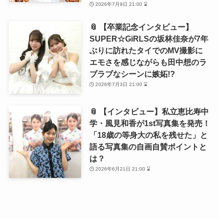
2026年7月9日 21:00 ⌛
📎 【卒業記念インタビュー】
SUPER☆GiRLSの坂林佳奈が7年
ぶりに訪れたタイでのMV撮影に
エモさを感じながらも田中想のラ
ブラブなシーンに嫉妬!?
2026年7月3日 21:00 ⌛
📎 【インタビュー】私立恵比寿中
学・風見和香が1st写真集を発売！
「18歳の等身大の私を残せた」と
語る写真集の自画自賛ポイントと
は？
2026年6月21日 21:00 ⌛