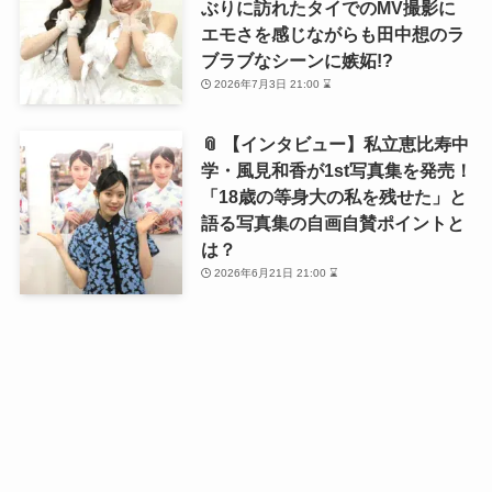
ぶりに訪れたタイでのMV撮影に
エモさを感じながらも田中想のラ
ブラブなシーンに嫉妬!?
2026年7月3日 21:00 ⌛
📎 【インタビュー】私立恵比寿中
学・風見和香が1st写真集を発売！
「18歳の等身大の私を残せた」と
語る写真集の自画自賛ポイントと
は？
2026年6月21日 21:00 ⌛