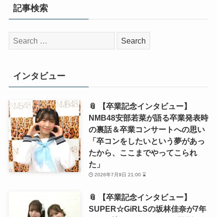
記事検索
検
索:
インタビュー
📎 【卒業記念インタビュー】
NMB48安部若菜が語る卒業発表時
の裏話＆卒業コンサートへの思い
「卒コンをしたいという夢があっ
たから、ここまでやってこられ
た」
2026年7月9日 21:00 ⌛
📎 【卒業記念インタビュー】
SUPER☆GiRLSの坂林佳奈が7年