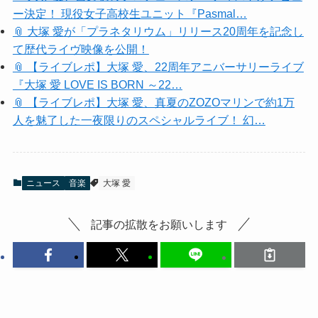
ー決定！ 現役女子高校生ユニット『Pasmal…
📎 大塚 愛が「プラネタリウム」リリース20周年を記念し
て歴代ライヴ映像を公開！
📎 【ライブレポ】大塚 愛、22周年アニバーサリーライブ
『大塚 愛 LOVE IS BORN ～22…
📎 【ライブレポ】大塚 愛、真夏のZOZOマリンで約1万
人を魅了した一夜限りのスペシャルライブ！ 幻…
ニュース
音楽
大塚 愛
記事の拡散をお願いします